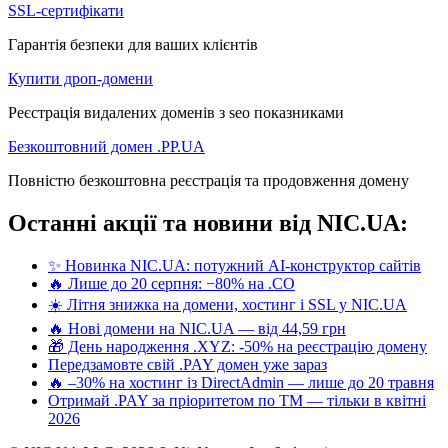
SSL-сертифікати
Гарантія безпеки для ваших клієнтів
Купити дроп-домени
Реєстрація видалених доменів з seo показниками
Безкоштовний домен .PP.UA
Повністю безкоштовна реєстрація та продовження домену
Останні акції та новини від NIC.UA:
✨ Новинка NIC.UA: потужний AI-конструктор сайтів
🔥 Лише до 20 серпня: −80% на .CO
☀️ Літня знижка на домени, хостинг і SSL у NIC.UA
🔥 Нові домени на NIC.UA — від 44,59 грн
🎁 День народження .XYZ: -50% на реєстрацію домену
Передзамовте свій .PAY домен уже зараз
🔥 –30% на хостинг із DirectAdmin — лише до 20 травня
Отримай .PAY за пріоритетом по ТМ — тільки в квітні
2026