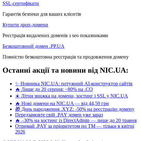
SSL-сертифікати
Гарантія безпеки для ваших клієнтів
Купити дроп-домени
Реєстрація видалених доменів з seo показниками
Безкоштовний домен .PP.UA
Повністю безкоштовна реєстрація та продовження домену
Останні акції та новини від NIC.UA:
✨ Новинка NIC.UA: потужний AI-конструктор сайтів
🔥 Лише до 20 серпня: −80% на .CO
☀️ Літня знижка на домени, хостинг і SSL у NIC.UA
🔥 Нові домени на NIC.UA — від 44,59 грн
🎁 День народження .XYZ: -50% на реєстрацію домену
Передзамовте свій .PAY домен уже зараз
🔥 –30% на хостинг із DirectAdmin — лише до 20 травня
Отримай .PAY за пріоритетом по ТМ — тільки в квітні
2026